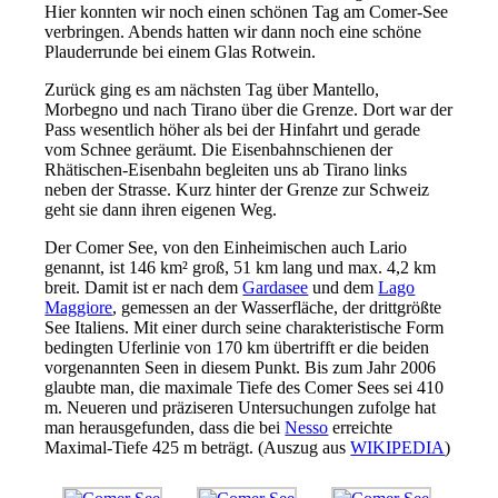
Hier konnten wir noch einen schönen Tag am Comer-See
verbringen. Abends hatten wir dann noch eine schöne
Plauderrunde bei einem Glas Rotwein.
Zurück ging es am nächsten Tag über Mantello,
Morbegno und nach Tirano über die Grenze. Dort war der
Pass wesentlich höher als bei der Hinfahrt und gerade
vom Schnee geräumt. Die Eisenbahnschienen der
Rhätischen-Eisenbahn begleiten uns ab Tirano links
neben der Strasse. Kurz hinter der Grenze zur Schweiz
geht sie dann ihren eigenen Weg.
Der Comer See, von den Einheimischen auch Lario
genannt, ist 146 km² groß, 51 km lang und max. 4,2 km
breit. Damit ist er nach dem
Gardasee
und dem
Lago
Maggiore
, gemessen an der Wasserfläche, der drittgrößte
See Italiens. Mit einer durch seine charakteristische Form
bedingten Uferlinie von 170 km übertrifft er die beiden
vorgenannten Seen in diesem Punkt. Bis zum Jahr 2006
glaubte man, die maximale Tiefe des Comer Sees sei 410
m. Neueren und präziseren Untersuchungen zufolge hat
man herausgefunden, dass die bei
Nesso
erreichte
Maximal-Tiefe 425 m beträgt. (Auszug aus
WIKIPEDIA
)