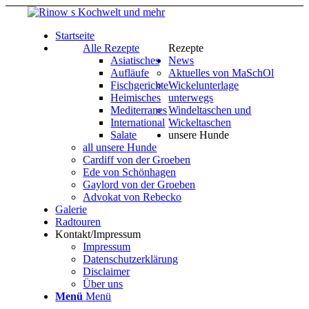
Startseite
Alle Rezepte
Rezepte
Asiatisches
News
Aufläufe
Aktuelles von MaSchOl
Fischgerichte
Wickelunterlage
Heimisches
unterwegs
Mediterranes
Windeltaschen und
International
Wickeltaschen
Salate
unsere Hunde
all unsere Hunde
Cardiff von der Groeben
Ede von Schönhagen
Gaylord von der Groeben
Advokat von Rebecko
Galerie
Radtouren
Kontakt/Impressum
Impressum
Datenschutzerklärung
Disclaimer
Über uns
Menü
Menü