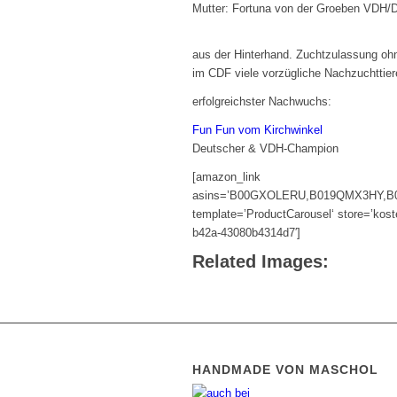
Mutter: Fortuna von der Groeben VDH/
aus der Hinterhand. Zuchtzulassung oh
im CDF viele vorzügliche Nachzuchtti
erfolgreichster Nachwuchs:
Fun Fun vom Kirchwinkel
Deutscher & VDH-Champion
[amazon_link
asins=’B00GXOLERU,B019QMX3HY,B01
template=’ProductCarousel‘ store=’kost
b42a-43080b4314d7′]
Related Images:
HANDMADE VON MASCHOL