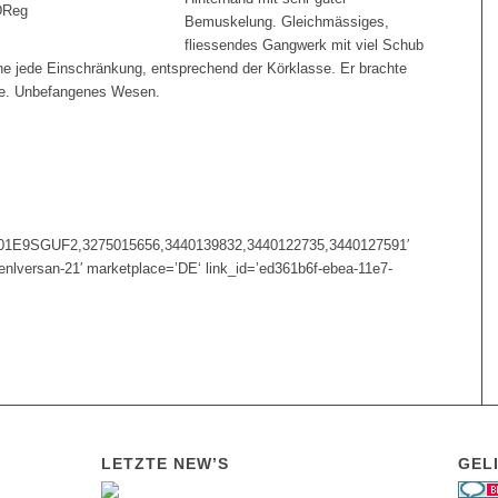
DReg
Bemuskelung. Gleichmässiges,
fliessendes Gangwerk mit viel Schub
ne jede Einschränkung, entsprechend der Körklasse. Er brachte
ere. Unbefangenes Wesen.
E9SGUF2,3275015656,3440139832,3440122735,3440127591′
enlversan-21′ marketplace=’DE‘ link_id=’ed361b6f-ebea-11e7-
LETZTE NEW’S
GELI