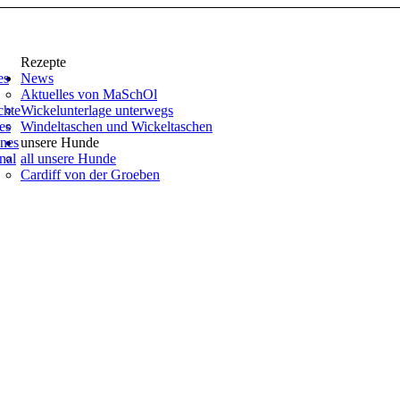
Rezepte
es
News
Aktuelles von MaSchOl
chte
Wickelunterlage unterwegs
es
Windeltaschen und Wickeltaschen
anes
unsere Hunde
nal
all unsere Hunde
Cardiff von der Groeben